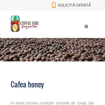
SOLICITĂ OFERTĂ
DESP
SORT
B
CON
Cafea honey
în acest proces curățăm cireșele de coajă, dar