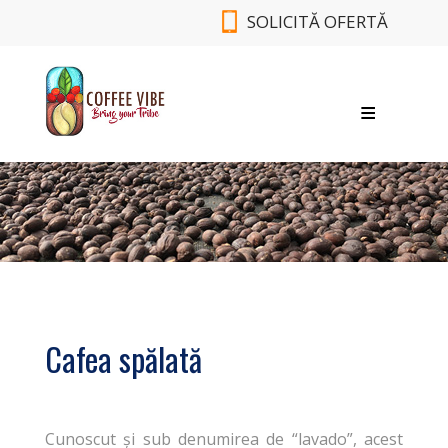
SOLICITĂ OFERTĂ
DESP
SORT
B
CON
Cafea spălată
Cunoscut și sub denumirea de “lavado”, acest