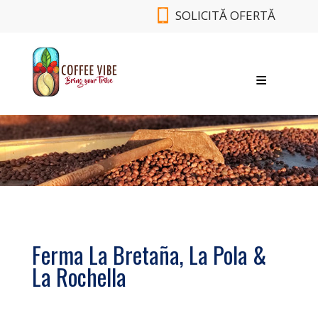
SOLICITĂ OFERTĂ
DESP
SORT
B
CON
Ferma La Bretaña, La Pola &
La Rochella